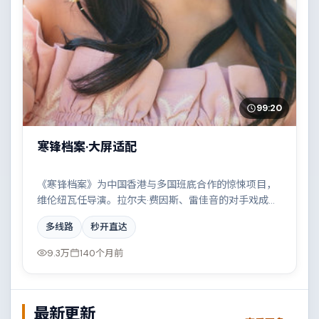
99:20
寒锋档案·大屏适配
《寒锋档案》为中国香港与多国班底合作的惊悚项目，
维伦纽瓦任导演。拉尔夫·费因斯、雷佳音的对手戏成为
全片高光，一场看似偶然的事故牵出陈年秘辛。配乐与
多线路
秒开直达
摄影风格统一，具备院线质感。
9.3万
140个月前
最新更新