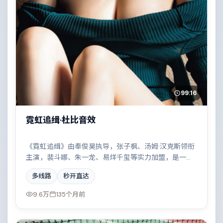
99:16
霓虹追缉·杜比音效
《霓虹追缉》由奉俊昊执导，张子枫、汤姆·汉克斯领衔
主演，裴斗娜、朱一龙、易烊千玺等实力加盟，是一部
荒诞幽默的奇幻作品。故事主要发生在中国台湾，边境
多线路
秒开直达
线上的对峙与谈判扣人心弦。影片在视听语言与叙事节
奏上均有突破，适合喜欢深度叙事的观众。
9.6万
135个月前