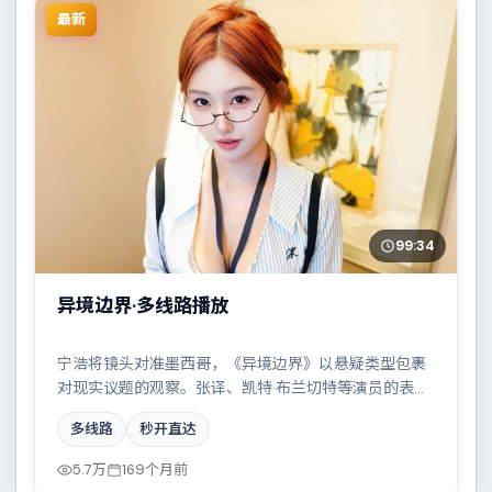
最新
99:34
异境边界·多线路播放
宁浩将镜头对准墨西哥，《异境边界》以悬疑类型包裹
对现实议题的观察。张译、凯特·布兰切特等演员的表演
层次丰富，两条时间线交错推进，真相直至最后一刻揭
多线路
秒开直达
晓。全片在类型元素与人文关怀之间取得平衡。
5.7万
169个月前