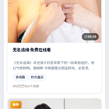
99:28
无名追缉·免费在线看
《无名追缉》讲述澳大利亚背景下的一段离奇经历，奇
幻气质鲜明。詹姆斯·卡梅隆擅长把控群戏，全智贤、弗
洛伦斯·皮尤、吴京、凯特·布兰切特共同撑起复杂人物关
多线路
秒开直达
系，科技伦理与情感羁绊形成强烈对撞。
3万
194个月前
最新