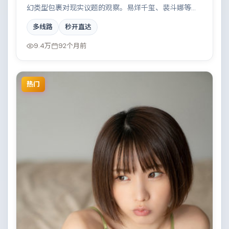
幻类型包裹对现实议题的观察。易烊千玺、裴斗娜等演
员的表演层次丰富，科技伦理与情感羁绊形成强烈对
多线路
秒开直达
撞。全片在类型元素与人文关怀之间取得平衡。
9.4万
92个月前
热门