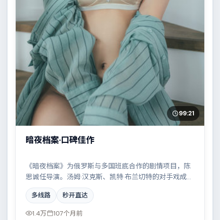
99:21
暗夜档案·口碑佳作
《暗夜档案》为俄罗斯与多国班底合作的剧情项目，陈
思诚任导演。汤姆·汉克斯、凯特·布兰切特的对手戏成为
全片高光，小人物在时代洪流中的抉择令人唏嘘。配乐
多线路
秒开直达
与摄影风格统一，具备院线质感。
1.4万
107个月前