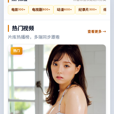
电影
电视剧
动漫
纪录片
综艺
100+
800+
600+
300+
4
热门视频
查看更多 →
片库热播榜，多端同步跟看
热门