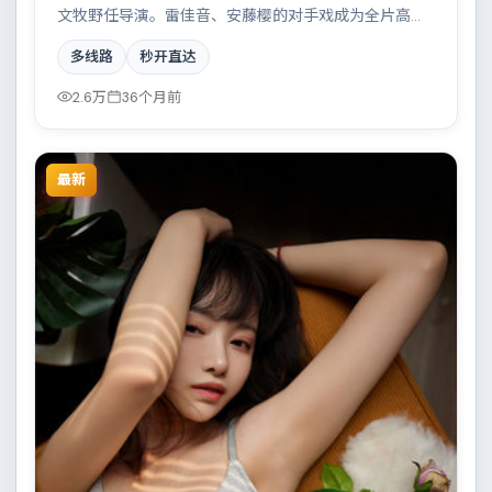
文牧野任导演。雷佳音、安藤樱的对手戏成为全片高
光，边境线上的对峙与谈判扣人心弦。配乐与摄影风格
多线路
秒开直达
统一，具备院线质感。
2.6万
36个月前
最新