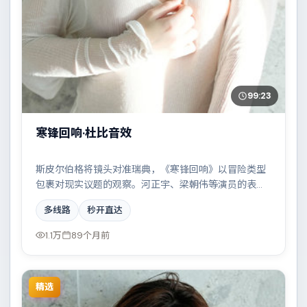
99:23
寒锋回响·杜比音效
斯皮尔伯格将镜头对准瑞典，《寒锋回响》以冒险类型
包裹对现实议题的观察。河正宇、梁朝伟等演员的表演
层次丰富，都市霓虹下的人性试炼与自我救赎。全片在
多线路
秒开直达
类型元素与人文关怀之间取得平衡。
1.1万
89个月前
精选