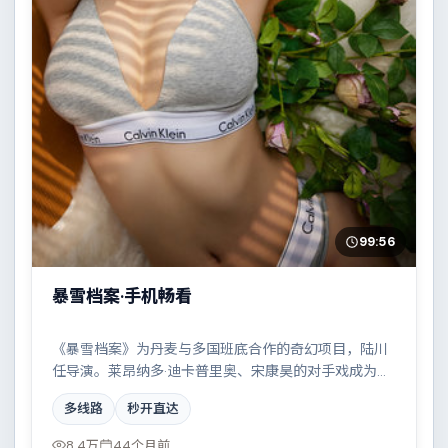
99:56
暴雪档案·手机畅看
《暴雪档案》为丹麦与多国班底合作的奇幻项目，陆川
任导演。莱昂纳多·迪卡普里奥、宋康昊的对手戏成为全
片高光，一场看似偶然的事故牵出陈年秘辛。配乐与摄
多线路
秒开直达
影风格统一，具备院线质感。
8.4万
44个月前