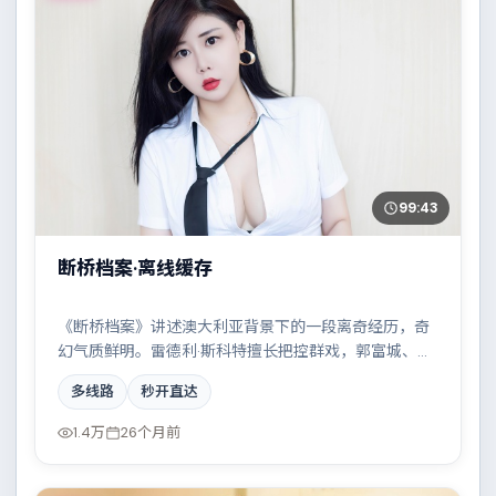
99:43
断桥档案·离线缓存
《断桥档案》讲述澳大利亚背景下的一段离奇经历，奇
幻气质鲜明。雷德利·斯科特擅长把控群戏，郭富城、吴
京、朱一龙、周迅共同撑起复杂人物关系，小人物在时
多线路
秒开直达
代洪流中的抉择令人唏嘘。
1.4万
26个月前