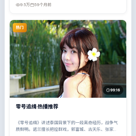
9.5万
59个月前
热门
99:16
零号追缉·热播推荐
《零号追缉》讲述泰国背景下的一段离奇经历，战争气
质鲜明。诺兰擅长把控群戏，郭富城、古天乐、张家