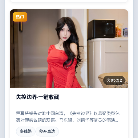
热门
95:52
失控边界·一键收藏
程耳将镜头对准中国台湾，《失控边界》以悬疑类型包
裹对现实议题的观察。马东锡、刘德华等演员的表演层
次丰富，一场看似偶然的事故牵出陈年秘辛。全片在类
多线路
秒开直达
型元素与人文关怀之间取得平衡。