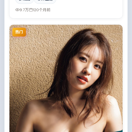
来自西班牙。一场看似偶然的事故牵出陈年秘辛。结尾
留白耐人寻味。
9.7万
120个月前
热门