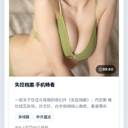
99:40
失控档案·手机畅看
一部关于信任与背叛的奇幻片《失控档案》，丹尼斯·维
伦纽瓦执导。孙艺珍、白宇担纲核心角色，秦昊等实力
加盟，取景与班底多来自西班牙。小人物在时代洪流中
多线路
秒开直达
的抉择令人唏嘘。结尾留白耐人寻味。
9.4万
181个月前