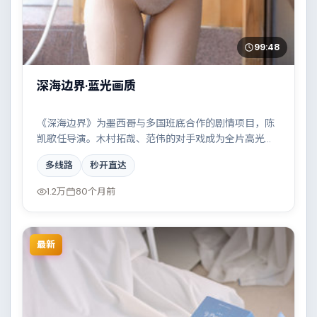
99:48
深海边界·蓝光画质
《深海边界》为墨西哥与多国班底合作的剧情项目，陈
凯歌任导演。木村拓哉、范伟的对手戏成为全片高光，
科技伦理与情感羁绊形成强烈对撞。配乐与摄影风格统
多线路
秒开直达
一，具备院线质感。
1.2万
80个月前
最新