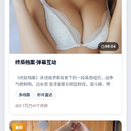
99:04
终局档案·弹幕互动
《终局档案》讲述俄罗斯背景下的一段离奇经历，战争
气质鲜明。达米恩·查泽雷擅长把控群戏，裴斗娜、堺雅
人、张子枫、杨紫琼共同撑起复杂人物关系，雨夜、旧
多线路
秒开直达
楼与一封未寄出的信构成叙事起点。
5.7万
41个月前
最新