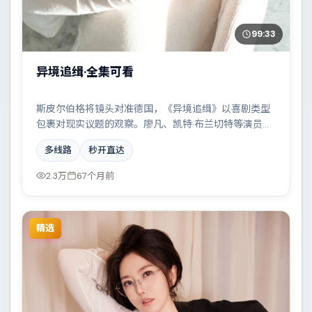
99:33
异境追缉·全集可看
斯皮尔伯格将镜头对准德国，《异境追缉》以喜剧类型
包裹对现实议题的观察。廖凡、凯特·布兰切特等演员的
表演层次丰富，科技伦理与情感羁绊形成强烈对撞。全
多线路
秒开直达
片在类型元素与人文关怀之间取得平衡。
2.3万
67个月前
精选