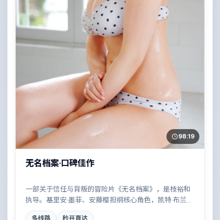
98:19
无名档案·口碑佳作
一部关于信任与背叛的冒险片《无名档案》，是枝裕和
执导。基里安·墨菲、安藤樱担纲核心角色，凯特·布兰切
特、弗洛伦斯·皮尤、周冬雨等实力加盟，取景与班底多
多线路
秒开直达