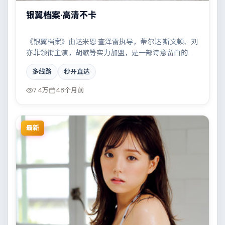
银翼档案·高清不卡
《银翼档案》由达米恩·查泽雷执导，蒂尔达·斯文顿、刘
亦菲领衔主演，胡歌等实力加盟，是一部诗意留白的科
幻作品。故事主要发生在泰国，小人物在时代洪流中的
多线路
秒开直达
抉择令人唏嘘。影片在视听语言与叙事节奏上均有突
破，适合喜欢深度叙事的观众。
7.4万
48个月前
最新