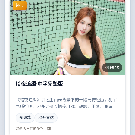
热门
99:10
暗夜追缉·中字完整版
《暗夜追缉》讲述墨西哥背景下的一段离奇经历，犯罪
气质鲜明。刁亦男擅长把控群戏，胡歌、王凯、张译共
同撑起复杂人物关系，家族恩怨与时代变迁交织成一曲
多线路
秒开直达
悲歌。
9.6万
59个月前