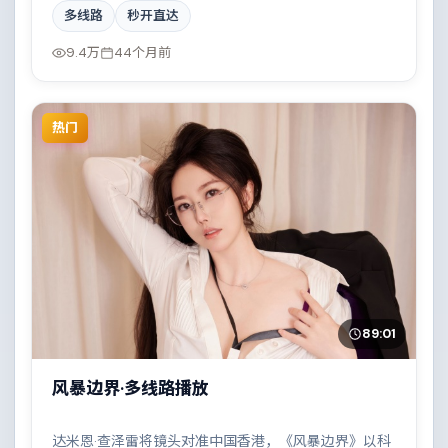
辉、裴斗娜共同撑起复杂人物关系，科技伦理与情感羁
多线路
秒开直达
绊形成强烈对撞。
9.4万
44个月前
热门
89:01
风暴边界·多线路播放
达米恩·查泽雷将镜头对准中国香港，《风暴边界》以科